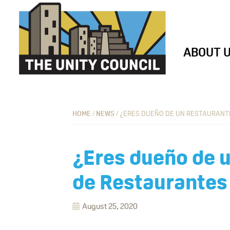
Skip
Skip
Skip
Skip
to
to
to
to
primary
main
footer
custom
ABOUT 
navigation
content
navigation
The
Building
Unity
vibrant
Council
communities
HOME
/
NEWS
/
¿ERES DUEÑO DE UN RESTAURANTE
where
everyone
¿Eres dueño de u
can
work,
de Restaurantes 
learn
and
August 25, 2020
thrive.