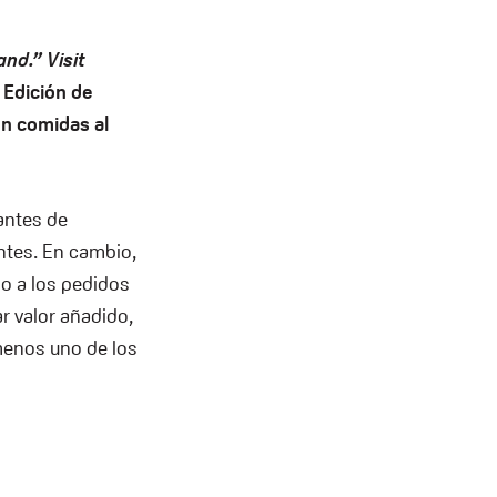
nd.” Visit
 Edición de
on comidas al
antes de
antes. En cambio,
do a los pedidos
ar valor añadido,
menos uno de los