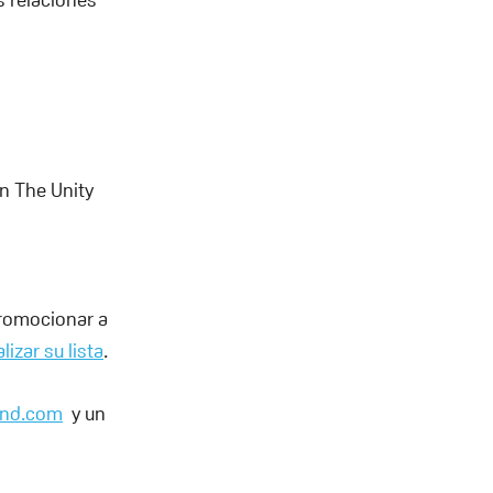
on The Unity
 promocionar a
lizar su lista
.
and.com
y un