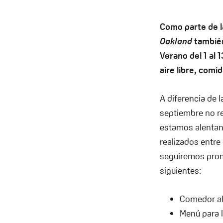
Como parte de 
Oakland
también
Verano del 1 al
aire libre, comid
A diferencia de
septiembre no re
estamos alentand
realizados entre 
seguiremos prom
siguientes:
Comedor al 
Menú para l