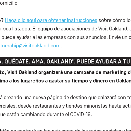
omicilio
o?
Haga clic aquí para obtener instrucciones
sobre cómo lo
r sus listados. El equipo de asociaciones de Visit Oakland,
, puede ayudar a las empresas con sus anuncios. Envíe un 
rtnership@visitoakland.com
.
. QUÉDATE. AMA. OAKLAND”. PUEDE AYUDAR A TU
sto, Visit Oakland organizará una campaña de marketing di
ima a los lugareños a gastar su tiempo y dinero en Oakla
tá creando una nueva página de destino que enlazará con 
rciales, desde restaurantes y tiendas minoristas hasta acti
 que están cambiando durante el COVID-19.
én se centrará en los esfuerzos de las redes sociales y la