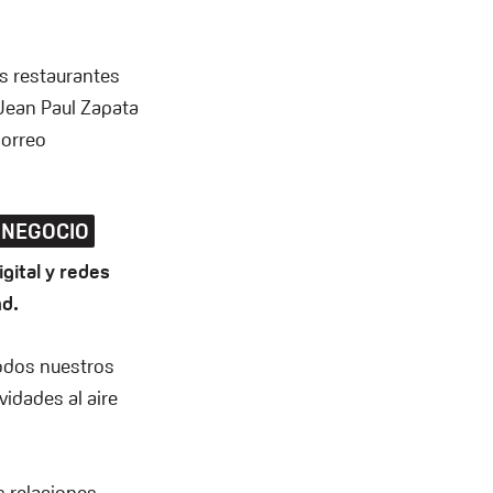
s restaurantes
 Jean Paul Zapata
correo
 NEGOCIO
gital y redes
nd.
todos nuestros
vidades al aire
s relaciones