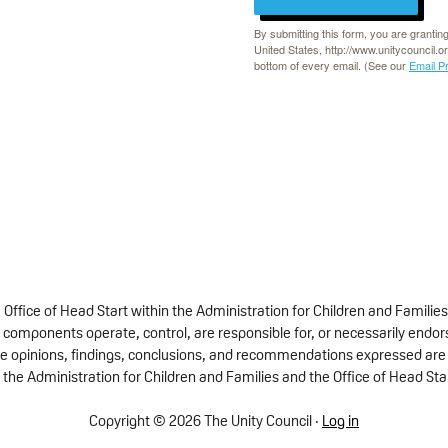
By submitting this form, you are grantin
United States, http://www.unitycouncil.o
bottom of every email. (See our
Email P
fice of Head Start within the Administration for Children and Families
 components operate, control, are responsible for, or necessarily endorse
 The opinions, findings, conclusions, and recommendations expressed are 
 the Administration for Children and Families and the Office of Head Sta
Copyright © 2026 The Unity Council ·
Log in